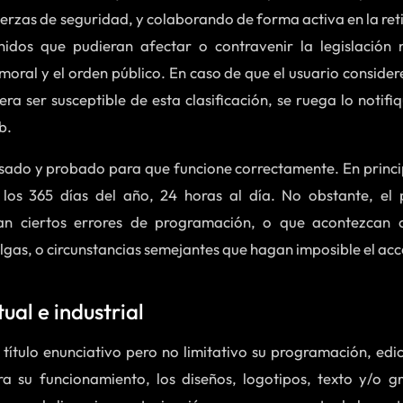
uerzas de seguridad, y colaborando de forma activa en la ret
idos que pudieran afectar o contravenir la legislación n
moral y el orden público. En caso de que el usuario considere
ra ser susceptible de esta clasificación, se ruega lo notif
b.
visado y probado para que funcione correctamente. En princi
 los 365 días del año, 24 horas al día. No obstante, el 
tan ciertos errores de programación, o que acontezcan
elgas, o circunstancias semejantes que hagan imposible el ac
ual e industrial
a título enunciativo pero no limitativo su programación, ed
a su funcionamiento, los diseños, logotipos, texto y/o g