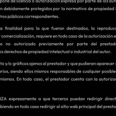
spone de licencia o autorización expresa por parte de los aut
an debidamente protegidos por la normativa de propiedad int
stros públicos correspondientes.
a finalidad para la que fueran destinados, la reproducci
y comercialización, requiere en todo caso de la autorización e
uso no autorizado previamente por parte del prestad
s derechos de propiedad intelectual o industrial del autor.
xto y/o gráficos ajenos al prestador y que pudieran aparecer 
arios, siendo ellos mismos responsables de cualquier posibl
 mismos. En todo caso, el prestador cuenta con la autoriz
ZA expresamente a que terceros puedan redirigir direct
biendo en todo caso redirigir al sitio web principal del prest